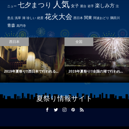
人気
七夕まつり
楽しみ方
女子
ニュー
屋台
岩手
注
花火大会
関東
意点
浅草
湖
珍しい
絶景
西日本
阿波おどり
隅田川
青森
高円寺
西日本
全国
9年夏祭り!!西日本で行われる...
2019年夏祭り!!全国の湖で行われ...
201
夏祭り情報サイト