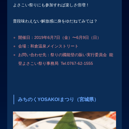
よさこい祭りにも参加すれば楽しさ倍増！
普段味わえない解放感に身をゆだねてみては？
開催日：2019年6月7日（金）〜6月9日（日）
会場：和倉温泉メインストリート
お問い合わせ先：祭りの國能登の賑い実行委員会
能
登よさこい祭り事務局 Tel.0767-62-1555
みちのくYOSAKOIまつり（宮城県）