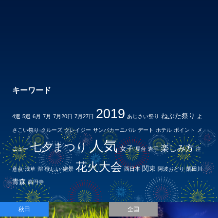
キーワード
2019
ねぶた祭り
4選
5選
6月
7月
7月20日
7月27日
あじさい祭り
よ
さこい祭り
クルーズ
クレイジー
サンバカーニバル
デート
ホテル
ポイント
メ
人気
七夕まつり
楽しみ方
女子
ニュー
屋台
岩手
注
花火大会
関東
意点
浅草
湖
珍しい
絶景
西日本
阿波おどり
隅田川
青森
高円寺
秋田
全国