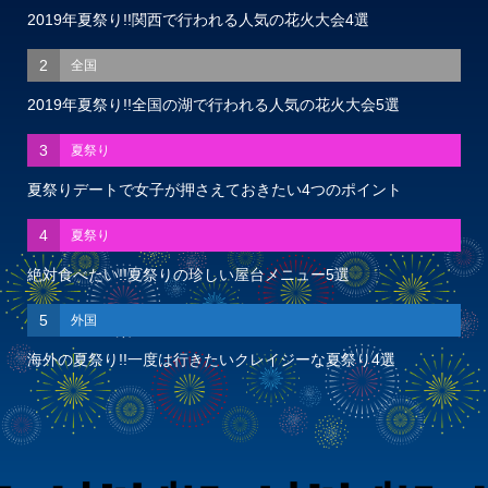
2019年夏祭り!!関西で行われる人気の花火大会4選
2
全国
2019年夏祭り!!全国の湖で行われる人気の花火大会5選
3
夏祭り
夏祭りデートで女子が押さえておきたい4つのポイント
4
夏祭り
絶対食べたい!!夏祭りの珍しい屋台メニュー5選
5
外国
海外の夏祭り!!一度は行きたいクレイジーな夏祭り4選