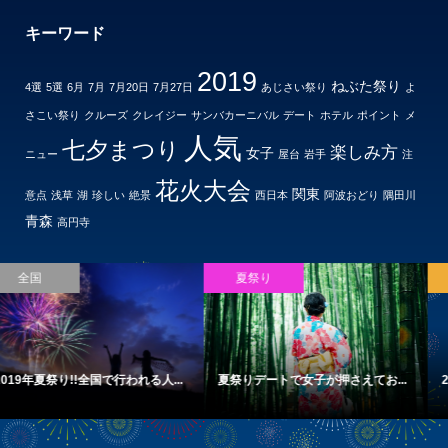
キーワード
2019
ねぶた祭り
4選
5選
6月
7月
7月20日
7月27日
あじさい祭り
よ
さこい祭り
クルーズ
クレイジー
サンバカーニバル
デート
ホテル
ポイント
メ
人気
七夕まつり
楽しみ方
女子
ニュー
屋台
岩手
注
花火大会
関東
意点
浅草
湖
珍しい
絶景
西日本
阿波おどり
隅田川
青森
高円寺
夏祭り
関西
...
夏祭りデートで女子が押さえてお...
2019年夏祭り!!関西で行われる人